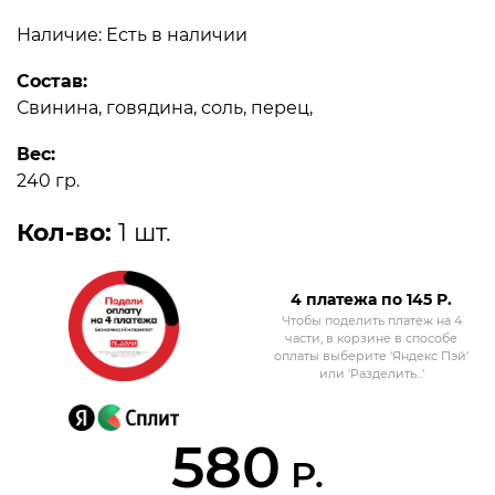
Наличие: Есть в наличии
Состав:
Свинина, говядина, соль, перец,
Вес:
240 гр.
Кол-во:
1 шт.
4 платежа по
145
Р.
Чтобы поделить платеж на 4
части, в корзине в способе
оплаты выберите 'Яндекс Пэй'
или 'Разделить...'
580
Р.