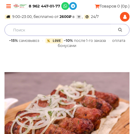
8 962 447-01-77
Товаров 0 (0р.)
9:00–23:00, бесплатно от
2600₽
в
,
24/7
−15%
самовывоз
·
−10%
после 1-го заказа
·
оплата
LOVE
бонусами