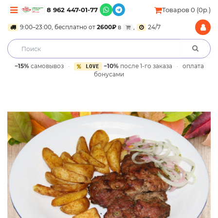
8 962 447-01-77
Товаров 0 (0р.)
9:00–23:00, бесплатно от
2600₽
в
,
24/7
−15%
самовывоз
·
−10%
после 1-го заказа
·
оплата
LOVE
бонусами