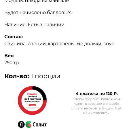
Модель: Блюда на мангале
Будет начислено баллов: 24
Наличие: Есть в наличии
Состав:
Свинина, специи, картофельные дольки, соус
Вес:
250 гр.
Кол-во:
1 порции
4 платежа по
120
Р.
Чтобы поделить платеж на 4
части, в корзине в способе
оплаты выберите 'Яндекс Пэй'
или 'Разделить...'