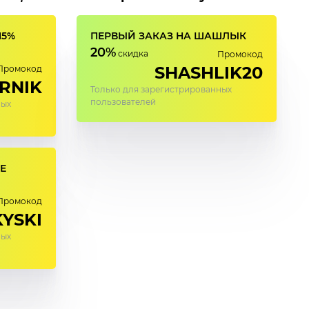
15%
ПЕРВЫЙ ЗАКАЗ НА ШАШЛЫК
20%
скидка
Промокод
SHASHLIK20
Промокод
RNIK
Только для зарегистрированных
пользователей
ных
Е
Промокод
YSKI
ных