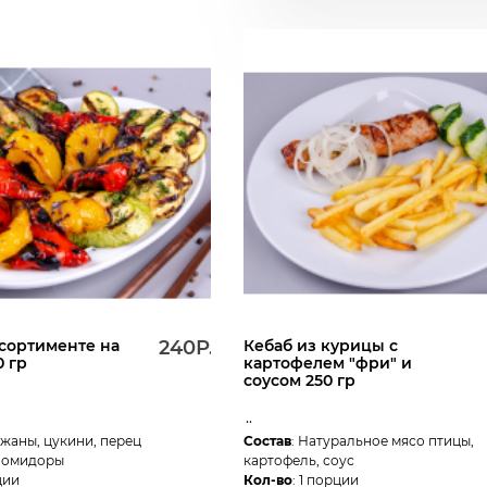
сортименте на
240Р.
Кебаб из курицы с
0 гр
картофелем "фри" и
соусом 250 гр
..
ажаны, цукини, перец
Состав
: Натуральное мясо птицы,
помидоры
картофель, соус
ции
Кол-во
: 1 порции