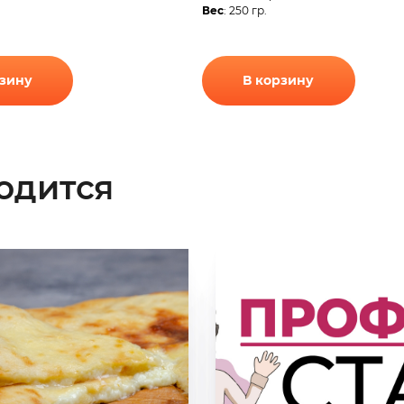
Вес
: 250 гр.
рзину
В корзину
одится