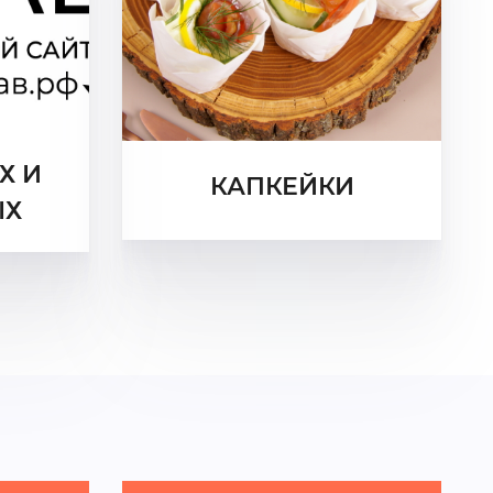
Х И
КАПКЕЙКИ
ЫХ