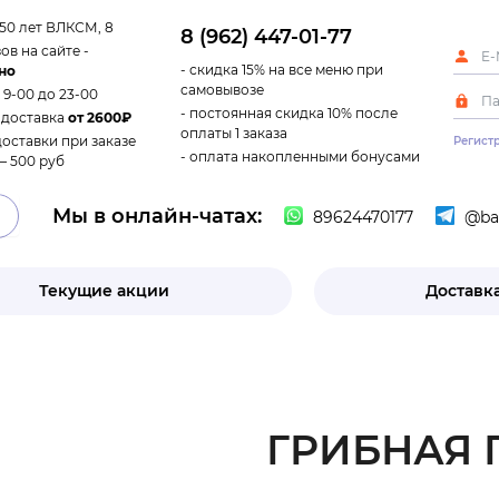
 50 лет ВЛКСМ, 8
8 (962) 447-01-77
ов на сайте -
- скидка 15% на все меню при
но
самовывозе
с 9-00 до 23-00
- постоянная скидка 10% после
 доставка
от 2600₽
оплаты 1 заказа
доставки при заказе
Регист
- оплата накопленными бонусами
– 500 руб
Мы в онлайн-чатах:
89624470177
@ban
Текущие акции
Доставка
ГРИБНАЯ 