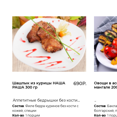
Шашлык из курицы НАША
690Р.
Овощи в ас
РАША 300 гр
мангале 20
Аппетитные бедрышки без кости...
..
Состав
: Филе бедра куриное без кости с
Состав
: Бакл
кожей, специи
болгарский, 
Кол-во
: 1 порции
Кол-во
: 1 пор