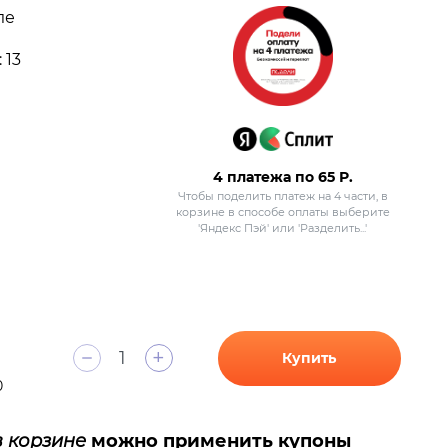
ле
 13
4 платежа по
65
Р.
Чтобы поделить платеж на 4 части, в
корзине в способе оплаты выберите
'Яндекс Пэй' или 'Разделить...'
+
Купить
0
в корзине
можно применить купоны