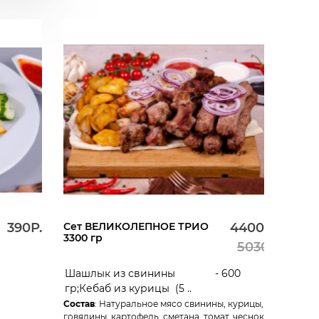
390Р.
Сет ВЕЛИКОЛЕПНОЕ ТРИО
4400Р.
3300 гр
5030Р.
Шашлык из свинины - 600
гр;Кебаб из курицы (5 ..
Состав
: Натуральное мясо свинины, курицы,
говядины, картофель, сметана, томат, чеснок