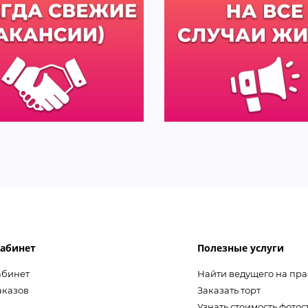
абинет
Полезные услуги
абинет
Найти ведущего на пр
аказов
Заказать торт
Узнать стоимость фото