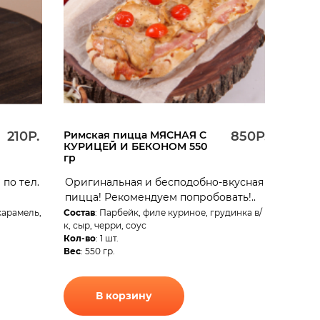
210Р.
Римская пицца МЯСНАЯ C
850Р.
КУРИЦЕЙ И БЕКОНОМ 550
гр
по тел.
Оригинальная и бесподобно-вкусная
пицца! Рекомендуем попробовать!..
 карамель,
Состав
: Парбейк, филе куриное, грудинка в/
к, сыр, черри, соус
Кол-во
: 1 шт.
Вес
: 550 гр.
В корзину