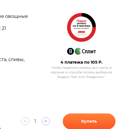
ные овощные
 21
та, сливы,
4 платежа по
105
Р.
Чтобы поделить платеж на 4 части, в
корзине в способе оплаты выберите
'Яндекс Пэй' или 'Разделить...'
+
Купить