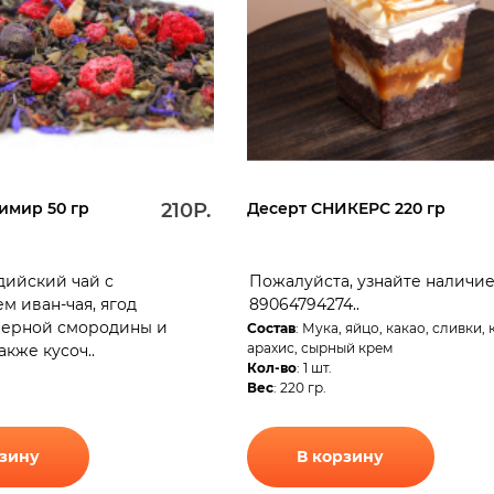
имир 50 гр
210Р.
Десерт СНИКЕРС 220 гр
ийский чай с
Пожалуйста, узнайте наличие 
м иван-чая, ягод
89064794274..
черной смородины и
Состав
: Мука, яйцо, какао, сливки,
арахис, сырный крем
акже кусоч..
Кол-во
: 1 шт.
Вес
: 220 гр.
рзину
В корзину