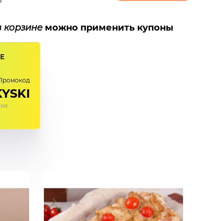
0
в корзине
можно применить купоны
Е
Промокод
YSKI
ных