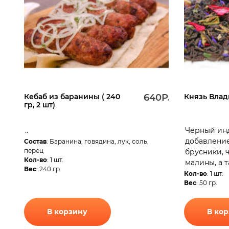
Кебаб из баранины ( 240
640Р.
Князь Влад
гр, 2 шт)
..
Черный инд
добавление
Состав
: Баранина, говядина, лук, соль,
перец
брусники, 
Кол-во
: 1 шт.
малины, а т
Вес
: 240 гр.
Кол-во
: 1 шт.
Вес
: 50 гр.
В корзину
В ко