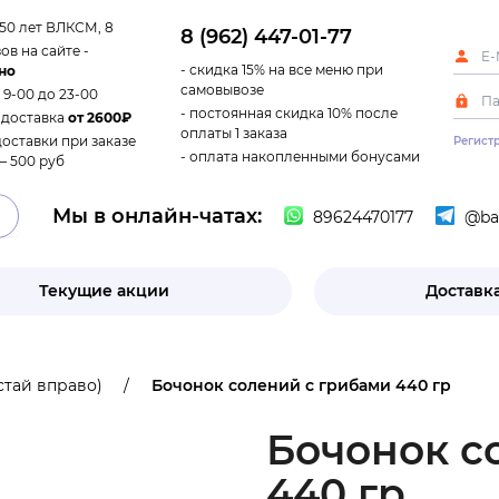
 50 лет ВЛКСМ, 8
8 (962) 447-01-77
ов на сайте -
- скидка 15% на все меню при
но
самовывозе
с 9-00 до 23-00
- постоянная скидка 10% после
 доставка
от 2600₽
оплаты 1 заказа
доставки при заказе
Регист
- оплата накопленными бонусами
– 500 руб
Мы в онлайн-чатах:
89624470177
@ban
Текущие акции
Доставка
тай вправо)
Бочонок солений с грибами 440 гр
Бочонок с
440 гр