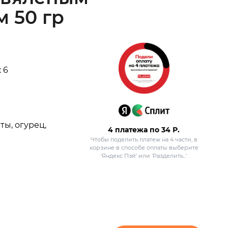
 50 гр
 6
ты, огурец,
4 платежа по
34
Р.
Чтобы поделить платеж на 4 части, в
корзине в способе оплаты выберите
'Яндекс Пэй' или 'Разделить...'