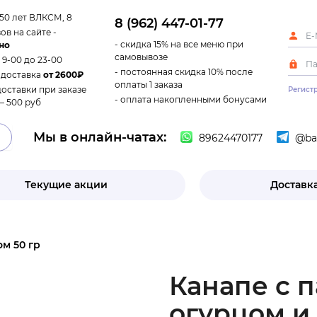
 50 лет ВЛКСМ, 8
8 (962) 447-01-77
ов на сайте -
- скидка 15% на все меню при
но
самовывозе
с 9-00 до 23-00
- постоянная скидка 10% после
 доставка
от 2600₽
оплаты 1 заказа
доставки при заказе
Регист
- оплата накопленными бонусами
– 500 руб
Мы в онлайн-чатах:
89624470177
@ban
Текущие акции
Доставка
м 50 гр
Канапе с 
огурцом и