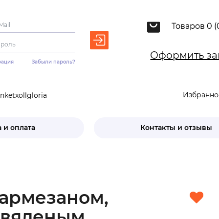
Товаров 0 (
Оформить за
рация
Забыли пароль?
Избранно
ketxollgloria
 и оплата
Контакты и отзывы
пармезаном,
 вяленым