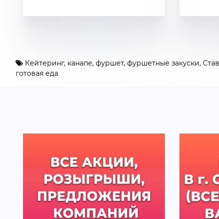
Кейтеринг
,
канапе
,
фуршет
,
фуршетные закуски
,
Ста
готовая еда