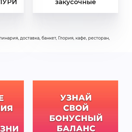
ПУРИ
закусочные
улинария
,
доставка
,
банкет
,
Глория
,
кафе
,
ресторан
,