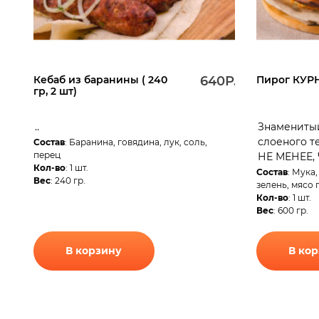
Кебаб из баранины ( 240
640Р.
Пирог КУРН
гр, 2 шт)
..
Знаменитый
слоеного 
Состав
: Баранина, говядина, лук, соль,
перец
НЕ МЕНЕЕ, 
Кол-во
: 1 шт.
Состав
: Мука,
Вес
: 240 гр.
зелень, мясо 
Кол-во
: 1 шт.
Вес
: 600 гр.
В корзину
В ко