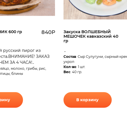
ИК 600 гр
840Р.
Закуска ВОЛШЕБНЫЙ
МЕШОЧЕК кавказский 40
гр
 русский пирог из
..
теста.ВНИМАНИЕ! ЗАКАЗ
Состав
: Сыр Сулугуни, сырный крем
укроп
ЧЕМ ЗА 4 ЧАСА!..
Кол-во
: 1 шт.
 яйцо, молоко, грибы, рис,
Вес
: 40 гр.
птицы, блины
рзину
В корзину