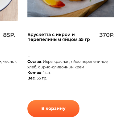
85Р.
Брускетта с икрой и
370Р.
перепелиным яйцом 55 гр
..
, чеснок,
Состав
: Икра красная, яйцо перепелиное,
хлеб, сырно-сливочный крем
Кол-во
: 1 шт.
Вес
: 55 гр.
В корзину