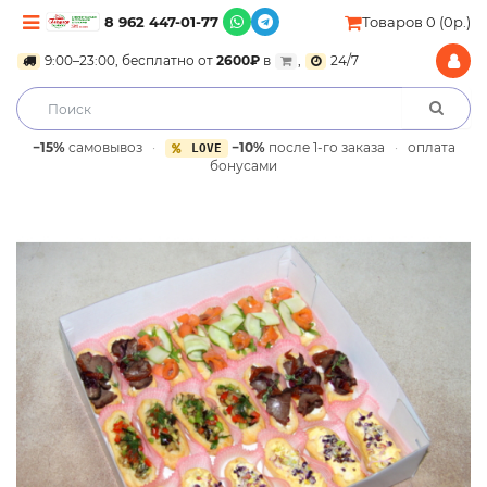
8 962 447-01-77
Товаров 0 (0р.)
9:00–23:00, бесплатно от
2600₽
в
,
24/7
−15%
самовывоз
·
−10%
после 1-го заказа
·
оплата
LOVE
бонусами