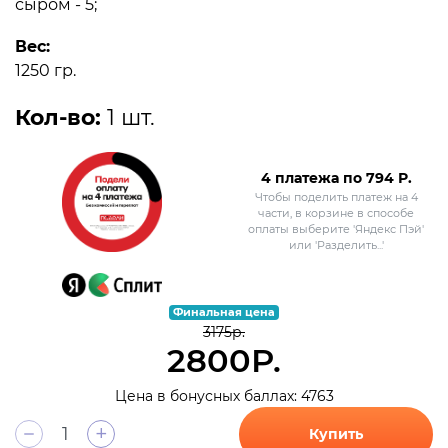
сыром - 5;
Вес:
1250 гр.
Кол-во:
1 шт.
4 платежа по
794
Р.
Чтобы поделить платеж на 4
части, в корзине в способе
оплаты выберите 'Яндекс Пэй'
или 'Разделить...'
Финальная цена
3175р.
2800Р.
Цена в бонусных баллах: 4763
+
Купить