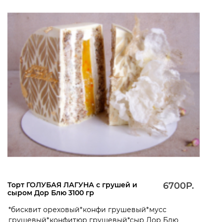
Торт ГОЛУБАЯ ЛАГУНА с грушей и
6700Р.
сыром Дор Блю 3100 гр
*бисквит ореховый*конфи грушевый*мусс
грушевый*конфитюр грушевый*сыр Дор Блю