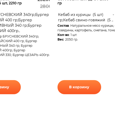
шт, 2210 гр
гр
2800Р.
УСНЕВСКИЙ 340гр;Бургер
Кебаб из курицы (5 шт) -
 400 гр;Бургер
гр;Кебаб свино-говяжий (5 ..
ВНЫЙ 340 гр;Бургер
Состав
: Натуральное мясо курицы,
говядины, картофель, сметана, тома
Й 400гр..
Кол-во
: 1 шт.
ер БРУСНЕВСКИЙ 340гр;
Вес
: 2050 гр.
ЙСКИЙ 400 гр; Бургер
ЫЙ 340 гр; Бургер
400гр; Бургер
Й 330; Бургер ЦЕЗАРЬ 400гр.
рзину
В корзину