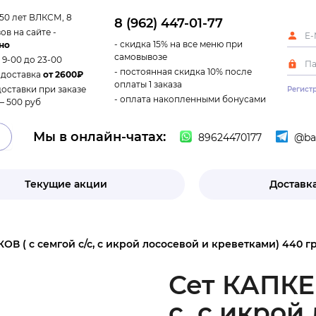
 50 лет ВЛКСМ, 8
8 (962) 447-01-77
ов на сайте -
- скидка 15% на все меню при
но
самовывозе
с 9-00 до 23-00
- постоянная скидка 10% после
 доставка
от 2600₽
оплаты 1 заказа
доставки при заказе
Регист
- оплата накопленными бонусами
– 500 руб
Мы в онлайн-чатах:
89624470177
@ban
Текущие акции
Доставка
В ( с семгой с/с, с икрой лососевой и креветками) 440 г
Сет КАПКЕЙ
с, с икрой