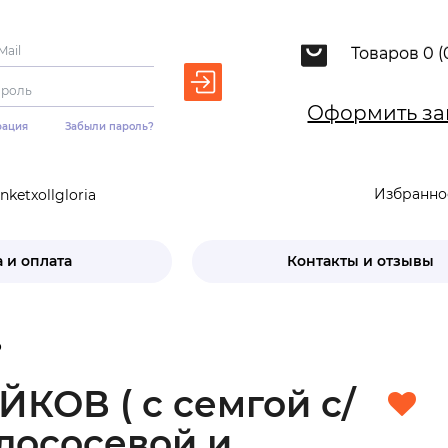
Товаров 0 (
Оформить за
рация
Забыли пароль?
Избранно
ketxollgloria
 и оплата
Контакты и отзывы
р
КОВ ( с семгой с/
 лососевой и