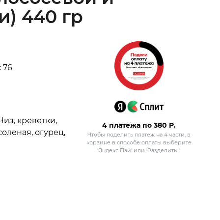
и) 440 гр
 76
Чиз, креветки,
4 платежа по
380
Р.
соленая, огурец,
Чтобы поделить платеж на 4 части, в
корзине в способе оплаты выберите
'Яндекс Пэй' или 'Разделить...'