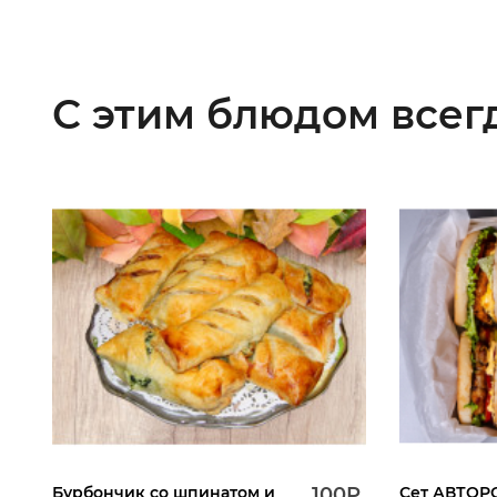
С этим блюдом всег
Бурбончик со шпинатом и
100Р.
Сет АВТОР