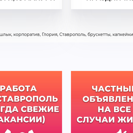
шлык
,
корпоратив
,
Глория
,
Ставрополь
,
брускетты
,
капкейк