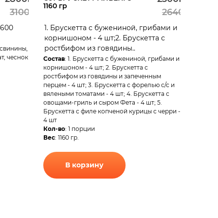
1160 гр
3100Р.
2640Р.
 600
1. Брускетта с бужениной, грибами и
корнишоном - 4 шт;2. Брускетта с
ростбифом из говядины..
 свинины,
т, чеснок
Состав
: 1. Брускетта с бужениной, грибами и
корнишоном - 4 шт; 2. Брускетта с
ростбифом из говядины и запеченным
перцем - 4 шт; 3. Брускетта с форелью с/с и
вялеными томатами - 4 шт; 4. Брускетта с
овощами-гриль и сыром Фета - 4 шт; 5.
Брускетта с филе копченой курицы с черри -
4 шт
Кол-во
: 1 порции
Вес
: 1160 гр.
В корзину