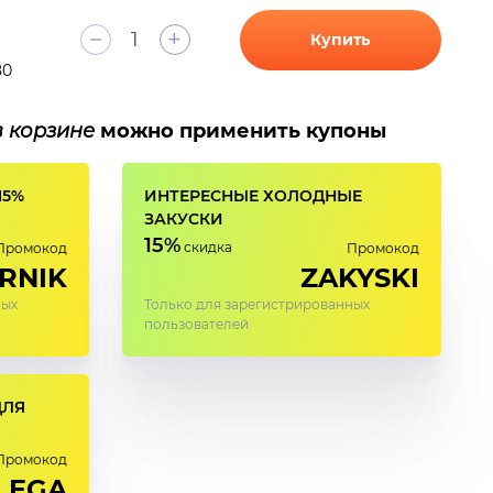
+
Купить
80
в корзине
можно применить купоны
15%
ИНТЕРЕСНЫЕ ХОЛОДНЫЕ
ЗАКУСКИ
15%
скидка
Промокод
Промокод
RNIK
ZAKYSKI
ных
Только для зарегистрированных
пользователей
ДЛЯ
Промокод
LEGA