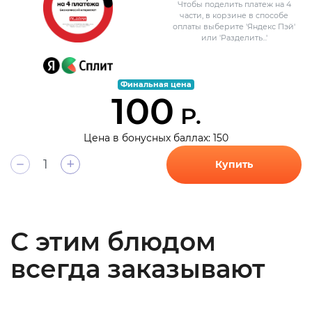
Чтобы поделить платеж на 4
части, в корзине в способе
оплаты выберите 'Яндекс Пэй'
или 'Разделить...'
Финальная цена
100
Р.
Цена в бонусных баллах: 150
+
Купить
С этим блюдом
всегда заказывают