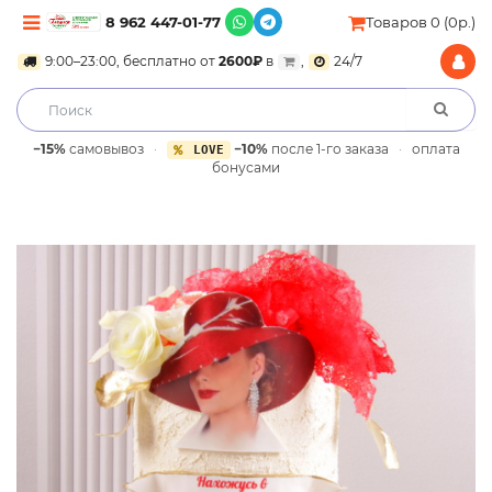
8 962 447-01-77
Товаров 0 (0р.)
9:00–23:00, бесплатно от
2600₽
в
,
24/7
−15%
самовывоз
·
−10%
после 1-го заказа
·
оплата
LOVE
бонусами