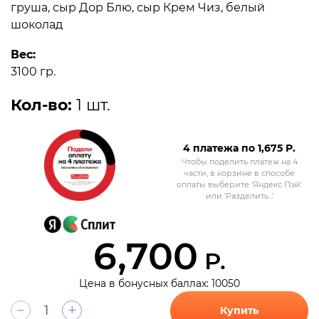
груша, сыр Дор Блю, сыр Крем Чиз, белый
шоколад
Вес:
3100 гр.
Кол-во:
1 шт.
4 платежа по
1,675
Р.
Чтобы поделить платеж на 4
части, в корзине в способе
оплаты выберите 'Яндекс Пэй'
или 'Разделить...'
6,700
Р.
Цена в бонусных баллах: 10050
+
Купить