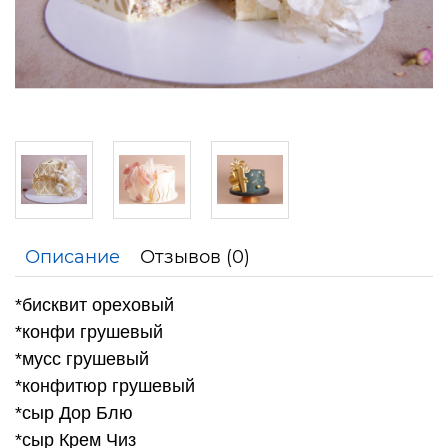
Описание
Отзывов (0)
*бисквит ореховый
*конфи грушевый
*мусс грушевый
*конфитюр груш
евый
*сыр Дор Блю
*сыр Крем Чиз