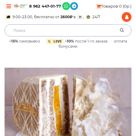
8 962 447-01-77
Товаров 0 (0р.)
9:00–23:00, бесплатно от
2600₽
в
,
24/7
−15%
самовывоз
·
−10%
после 1-го заказа
·
оплата
LOVE
бонусами