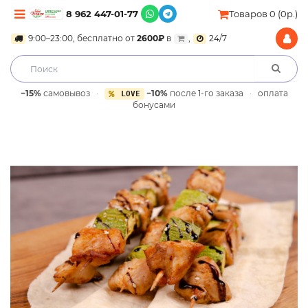
8 962 447-01-77
Товаров 0 (0р.)
9:00–23:00, бесплатно от
2600₽
в
,
24/7
−15%
самовывоз
·
−10%
после 1-го заказа
·
оплата
LOVE
бонусами