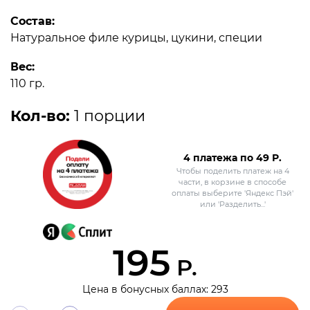
Состав:
Натуральное филе курицы, цукини, специи
Вес:
110 гр.
Кол-во:
1 порции
4 платежа по
49
Р.
Чтобы поделить платеж на 4
части, в корзине в способе
оплаты выберите 'Яндекс Пэй'
или 'Разделить...'
195
Р.
Цена в бонусных баллах: 293