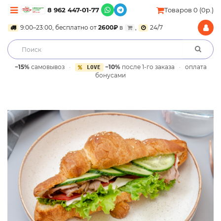
8 962 447-01-77
Товаров 0 (0р.)
9:00–23:00, бесплатно от
2600₽
в
,
24/7
−15%
самовывоз
·
−10%
после 1-го заказа
·
оплата
LOVE
бонусами