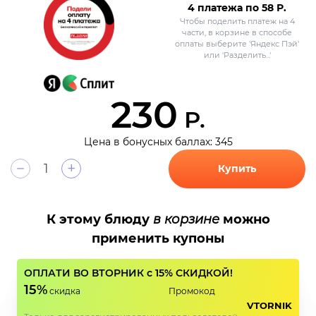
4 платежа по
58
Р.
Чтобы поделить платеж на 4
части, в корзине в способе
оплаты выберите 'Яндекс Пэй'
или 'Разделить...'
230
Р.
Цена в бонусных баллах: 345
+
Купить
К этому блюду
в корзине
можно
применить купоны
ОПЛАТИ ВО ВТОРНИК с 15% СКИДКОЙ!
15%
скидка
Промокод
VTORNIK