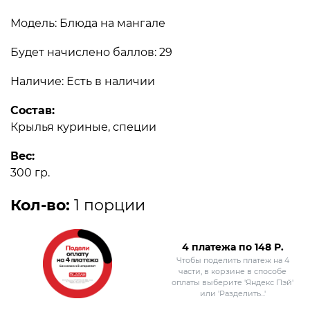
Модель: Блюда на мангале
Будет начислено баллов: 29
Наличие: Есть в наличии
Состав:
Крылья куриные, специи
Вес:
300 гр.
Кол-во:
1 порции
4 платежа по
148
Р.
Чтобы поделить платеж на 4
части, в корзине в способе
оплаты выберите 'Яндекс Пэй'
или 'Разделить...'