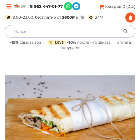
8 962 447-01-77
Товаров 0 (0р.)
9:00–23:00, бесплатно от
2600₽
в
,
24/7
−15%
самовывоз
·
−10%
после 1-го заказа
·
оплата
LOVE
бонусами