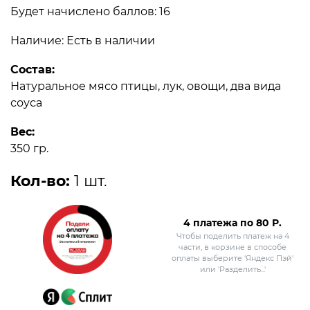
Будет начислено баллов: 16
Наличие: Есть в наличии
Состав:
Натуральное мясо птицы, лук, овощи, два вида
соуса
Вес:
350 гр.
Кол-во:
1 шт.
4 платежа по
80
Р.
Чтобы поделить платеж на 4
части, в корзине в способе
оплаты выберите 'Яндекс Пэй'
или 'Разделить...'